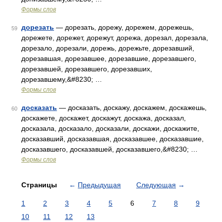
Формы слов
дорезать
— дорезать, дорежу, дорежем, дорежешь,
59
дорежете, дорежет, дорежут, дорежа, дорезал, дорезала,
дорезало, дорезали, дорежь, дорежьте, дорезавший,
дорезавшая, дорезавшее, дорезавшие, дорезавшего,
дорезавшей, дорезавшего, дорезавших,
дорезавшему,&#8230; …
Формы слов
досказать
— досказать, доскажу, доскажем, доскажешь,
60
доскажете, доскажет, доскажут, доскажа, досказал,
досказала, досказало, досказали, доскажи, доскажите,
досказавший, досказавшая, досказавшее, досказавшие,
досказавшего, досказавшей, досказавшего,&#8230; …
Формы слов
Страницы
←
Предыдущая
Следующая
→
1
2
3
4
5
6
7
8
9
10
11
12
13