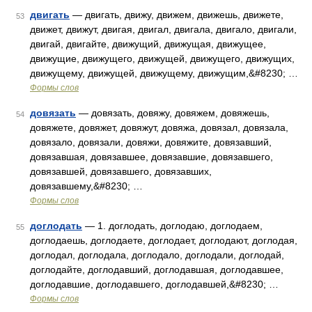
двигать
— двигать, движу, движем, движешь, движете,
53
движет, движут, двигая, двигал, двигала, двигало, двигали,
двигай, двигайте, движущий, движущая, движущее,
движущие, движущего, движущей, движущего, движущих,
движущему, движущей, движущему, движущим,&#8230; …
Формы слов
довязать
— довязать, довяжу, довяжем, довяжешь,
54
довяжете, довяжет, довяжут, довяжа, довязал, довязала,
довязало, довязали, довяжи, довяжите, довязавший,
довязавшая, довязавшее, довязавшие, довязавшего,
довязавшей, довязавшего, довязавших,
довязавшему,&#8230; …
Формы слов
доглодать
— 1. доглодать, доглодаю, доглодаем,
55
доглодаешь, доглодаете, доглодает, доглодают, доглодая,
доглодал, доглодала, доглодало, доглодали, доглодай,
доглодайте, доглодавший, доглодавшая, доглодавшее,
доглодавшие, доглодавшего, доглодавшей,&#8230; …
Формы слов