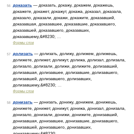
доказать
— доказать, докажу, докажем, докажешь,
56
докажете, докажет, докажут, докажа, доказал, доказала,
доказало, доказали, докажи, докажите, доказавший,
доказавшая, доказавшее, доказавшие, доказавшего,
доказавшей, доказавшего, доказавших,
доказавшему,&#8230; …
Формы слов
долизать
— долизать, долижу, долижем, долижешь,
57
долижете, долижет, долижут, долижа, долизал, долизала,
долизало, долизали, долижи, долижите, долизавший,
долизавшая, долизавшее, долизавшие, долизавшего,
долизавшей, долизавшего, долизавших,
долизавшему,&#8230; …
Формы слов
донизать
— донизать, донижу, донижем, донижешь,
58
донижете, донижет, донижут, донижа, донизал, донизала,
донизало, донизали, донижи, донижите, донизавший,
донизавшая, донизавшее, донизавшие, донизавшего,
донизавшей, донизавшего, донизавших,
донизавшему,&#8230; …