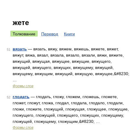
жете
Толкование
Перевод
Книги
вязать
— вязать, вяжу, вяжем, вяжешь, вяжете, вяжет,
51
вяжут, вяжа, вязал, вязала, вязало, вязали, вяжи, вяжите,
вяжущий, вяжущая, вяжущее, вяжущие, вяжущего,
вяжущей, вяжущего, вяжущих, вяжущему, вяжущей,
вяжущему, вяжущим, вяжущий, вяжущую, вяжущее,&#8230;
…
Формы слов
глодать
— глодать, гложу, гложем, гложешь, гложете,
52
гложет, гложут, гложа, глодал, глодала, глодало, глодали,
гложи, гложите, гложущий, гложущая, гложущее, гложущие,
гложущего, гложущей, гложущего, гложущих, гложущему,
гложущей, гложущему, гложущим,&#8230; …
Формы слов